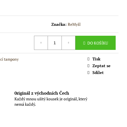
NÁDOBÍ
Značka:
ReMyšl
DO KOŠÍKU
Tisk
ací tampony
Zeptat se
Sdílet
0riginál z východních Čech
Každý mnou ušitý kousek je originál, který
nemá každý.