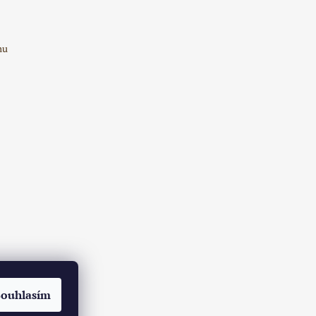
mu
Souhlasím