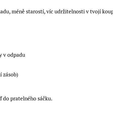
u, méně starostí, víc udržitelnosti v tvojí kou
ly v odpadu
í zásob)
ď do pratelného sáčku.