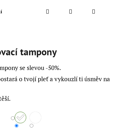
Hledat
Přihlášení
Nákupní
lí
košík
ovací tampony
ampony se slevou -50%.
ostará o tvojí pleť a vykouzlí ti úsměv na
ěší.
Následující