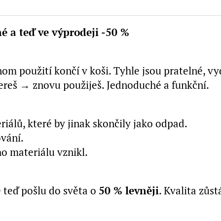
é a teď ve výprodeji -50 %
m použití končí v koši. Tyhle jsou pratelné, vy
pereš → znovu použiješ. Jednoduché a funkční.
iálů, které by jinak skončily jako odpad.
ování.
ho materiálu vznikl.
 teď pošlu do světa o
50 % levněji
. Kvalita zůst