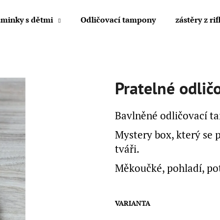
minky s dětmi
Odličovací tampony
zástěry z rif
Co potřebujete najít?
Pratelné odlič
HLEDAT
Bavlněné odličovací t
Mystery box, který se p
Doporučujeme
tváři.
Měkoučké, pohladí, pot
VARIANTA