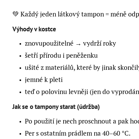
💚 Každý jeden látkový tampon = méně odpad
Výhody v kostce
znovupoužitelné → vydrží roky
šetří přírodu i peněženku
ušité z materiálů, které by jinak skonči
jemné k pleti
teď o polovinu levněji (jen do vyprodán
Jak se o tampony starat (údržba)
Po použití je nech proschnout a pak ho
Per s ostatním prádlem na 40–60 °C.