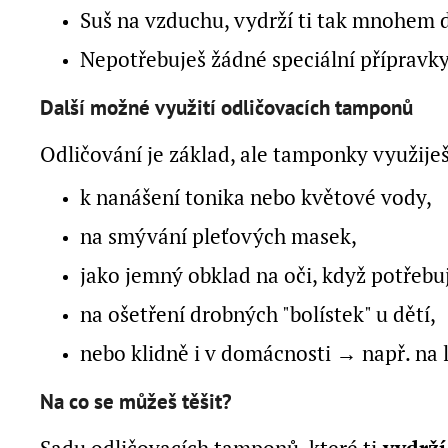
Suš na vzduchu, vydrží ti tak mnohem dé
Nepotřebuješ žádné speciální přípravky
Další možné využití odličovacích tamponů
Odličování je základ, ale tamponky využiješ 
k nanášení tonika nebo květové vody,
na smývání pleťových masek,
jako jemný obklad na oči, když potřebu
na ošetření drobných "bolístek" u dětí,
nebo klidně i v domácnosti → např. na l
Na co se můžeš těšit?