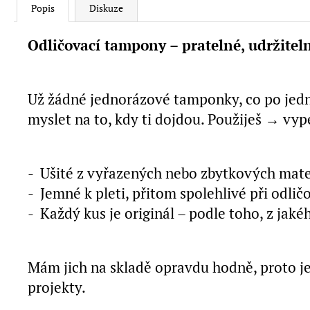
Popis
Diskuze
Odličovací tampony – pratelné, udržiteln
Už žádné jednorázové tamponky, co po jedno
myslet na to, kdy ti dojdou. Použiješ → vy
- Ušité z vyřazených nebo zbytkových mater
- Jemné k pleti, přitom spolehlivé při odlič
- Každý kus je originál – podle toho, z jaké
Mám jich na skladě opravdu hodně, proto je
projekty.