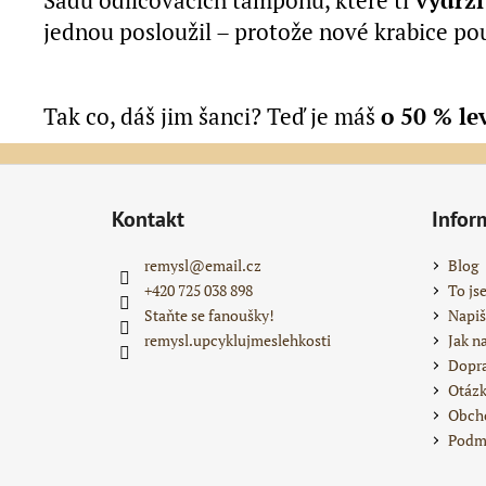
Sadu odličovacích tamponů, které ti
vydrží
jednou posloužil – protože nové krabice pou
Tak co, dáš jim šanci? Teď je máš
o 50 % le
Z
á
Kontakt
Infor
p
a
remysl
@
email.cz
Blog
t
+420 725 038 898
To js
í
Staňte se fanoušky!
Napiš
remysl.upcyklujmeslehkosti
Jak n
Dopra
Otázk
Obch
Podmí