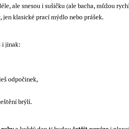
le, ale snesou i sušičku (ale bacha, můžou rych
, jen klasické prací mýdlo nebo prášek.
i jinak:
ješ odpočinek,
eštění brýlí.