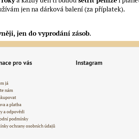
 roky
a každý den ti budou
šetřit peníze
i plane
žívám jen na dárková balení (za příplatek).
vněji, jen do vyprodání zásob
.
mace pro vás
Instagram
em já
te nám
akupovat
va a platba
y a odpovědi
odní podmínky
nky ochrany osobních údajů