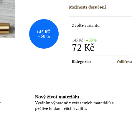
ODLIČOVACÍ TAMPONY PEŘÍČKA
HOUBIČKA NA 
Možnosti doručení
10 Kč
159 Kč
Původně:
19 Kč
Zvolte variantu
145 KČ
–50 %
145 Kč
–50 %
72 Kč
Měrná
cena:
Kategorie
:
Odličov
Nový život materiálu
.
Vyrábím výhradně z vyřazených materiálů a
pečlivě hlídám jejich kvalitu.