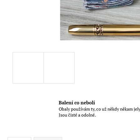
LÁTKOVÝ TOALETNÍ PAPÍR
150 Kč
Balení co nebolí
Obaly používám ty, co už někdy někam jely
Jsou čisté a odolné.