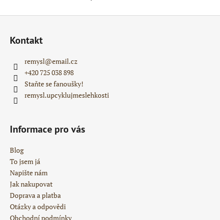
Z
á
Kontakt
p
a
remysl
@
email.cz
t
+420 725 038 898
í
Staňte se fanoušky!
remysl.upcyklujmeslehkosti
Informace pro vás
Blog
To jsem já
Napište nám
Jak nakupovat
Doprava a platba
Otázky a odpovědi
Obchodní podmínky