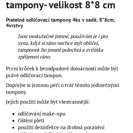
tampony- velikost 8*8 cm
a
j
Pratelné odličovací tampony 4ks v sadě, 8*8cm,
í
4vrstvy
t
Jsou neskutečně jemné, používám je i pro
?
syna, když si ráno nechce mýt obličej,
tamponek ho jemně polechtá a zvířátka
zpříjemní ráno.
První krůček k bezodpadové domácnosti může být
HLEDAT
právě odličovací tampon.
Dopřejte si jemnou péči o tvář těmito jedinečnými
tampony.
D
o
Jejich použití může být všestrannější:
p
odličování make-upu
o
čištění pleti
r
u
použití dezinfekce na drobná poranění