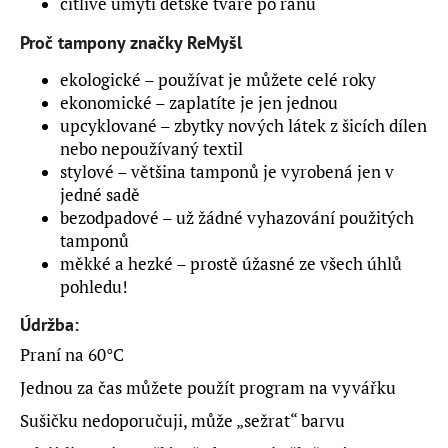
č
citlivé umytí dětské tváře po ránu
u
Proč tampony značky ReMyšl
j
e
ekologické – používat je můžete celé roky
m
ekonomické – zaplatíte je jen jednou
e
upcyklované – zbytky nových látek z šicích dílen
nebo nepoužívaný textil
stylové – většina tamponů je vyrobená jen v
PRATELNÉ
ODLIČOVACÍ
jedné sadě
TAMPONY
bezodpadové – už žádné vyhazování použitých
BIO
BAVLNA
tamponů
měkké a hezké – prostě úžasné ze všech úhlů
149
Kč
pohledu!
Původně:
299
Údržba:
Kč
Praní na 60°C
Jednou za čas můžete použít program na vyvářku
Sušičku nedoporučuji, může „sežrat“ barvu