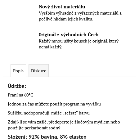
Nový život materiálu
Vyrábím výhradně z vyřazených materiálů a
pečlivě hlídám jejich kvalitu.
0riginál z východních Čech
Každý mnou ušitý kousek je originál, který
nemá každý.
Popis
Diskuze
Údržba:
Praní na 60°C
Jednou za čas můžete použít program na vyvářku
Sušičku nedoporučuji, může „sežrat“ barvu
Zdají-li se vám zašlé, předeperte je žlučovým mýdlem nebo
použijte perkarbonát sodný
Složení: 92% bavlna, 8% elasten