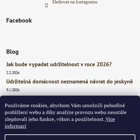
Sledovat na Instagramu
Facebook
Blog
Jak bude vypadat udržitelnost v roce 2026?
2.2.2026
Udržitelná domácnost neznamená návrat do jeskyně
9.1.2026
3x proč říct ano udržitelnosti
Používáme cookies, abychom Vám umožnili pohodlné
15.4.2025
prohlížení webu a díky analýze provozu webu neustále
zlepšovali jeho funkce, výkon a použitelnost.
Více
informací