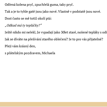
LÁTKOVÝ TOALETNÍ PAPÍR
Odřená kolena pryč, zpuchřelá guma, taky pryč.
150 Kč
Tak a je to tyhle gatě jsou jako nové. Vlastně v podstatě jsou nové.
Dost často se mě totiž okolí ptá:
„Odkud má ty tepláčky?“
Ještě nikdo mi neřekl, že vypadají jako 30let staré, nošené tepláky s o
Jak se díváte na přešívání starého oblečení? Je to pro vás přijatelné?
Přeji vám krásný den,
s přátelským pozdravem, Michaela