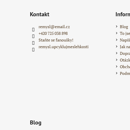
Z
á
Kontakt
Infor
p
a
remysl
@
email.cz
Blog
t
+420 725 038 898
To js
í
Staňte se fanoušky!
Napiš
remysl.upcyklujmeslehkosti
Jak n
Dopra
Otázk
Obch
Podmí
Blog