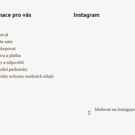
mace pro vás
Instagram
em já
te nám
akupovat
va a platba
y a odpovědi
odní podmínky
nky ochrany osobních údajů
Sledovat na Instagra