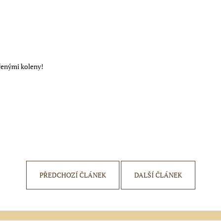
ODLIČOVACÍ TAMPONY PEŘÍČKA
HOUBIČKA NA 
10 Kč
159 Kč
Původně:
19 Kč
dřenými koleny!
PŘEDCHOZÍ ČLÁNEK
DALŠÍ ČLÁNEK