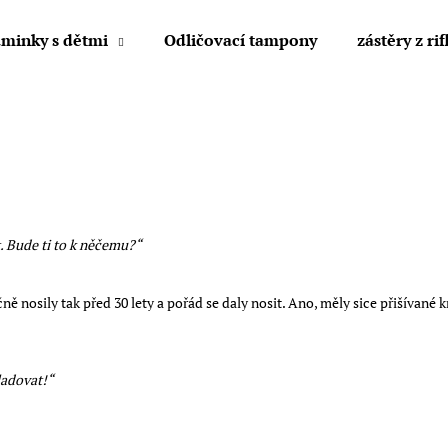
minky s dětmi
Odličovací tampony
zástěry z rif
Co potřebujete najít?
HLEDAT
t. Bude ti to k něčemu?“
Doporučujeme
ně nosily tak před 30 lety a pořád se daly nosit. Ano, měly sice přišívané kn
ladovat!“