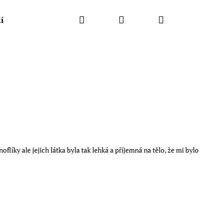
Hledat
Přihlášení
Nákupní
lí
košík
oflíky ale jejich látka byla tak lehká a příjemná na tělo, že mi bylo
Následující