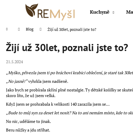
K
Přejít
na
o
Kuchyně
Ma
obsah
Zpět
Zpět
š
do
do
í
Domů
Blog
Žijí už 30let, poznali jste to?
k
obchodu
obchodu
Žijí už 30let, poznali jste to?
21.5.2024
„Myško, přivezla jsem ti po bráchovi krabici oblečení, je staré tak 30le
„No jasně!“
vyhrkla jsem nadšeně.
Jako bych se probírala skříní plné nostalgie. Ty dětské košilky se skuteč
skoro líto, že už jsem velká.
Když jsem se prohrabala k velikosti 140 zarazila jsem se…
„Bude to můj syn za deset let nosit? Na to ani nemám místo, kde to sk
No nic, uděláme to jinak.
Beru nůžky a jdu stříhat.