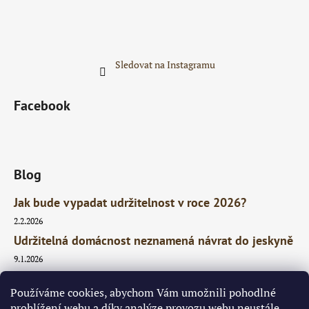
Sledovat na Instagramu
Facebook
Blog
Jak bude vypadat udržitelnost v roce 2026?
2.2.2026
Udržitelná domácnost neznamená návrat do jeskyně
9.1.2026
3x proč říct ano udržitelnosti
Používáme cookies, abychom Vám umožnili pohodlné
15.4.2025
prohlížení webu a díky analýze provozu webu neustále