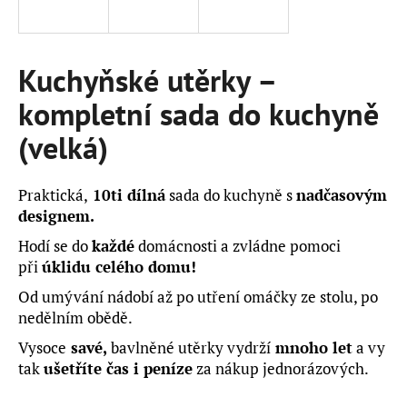
a
j
í
Kuchyňské utěrky –
t
kompletní sada do kuchyně
?
(velká)
Praktická,
10ti dílná
sada do kuchyně s
nadčasovým
HLEDAT
designem.
Hodí se do
každé
domácnosti a zvládne pomoci
při
úklidu celého domu!
D
Od umývání nádobí až po utření omáčky ze stolu, po
o
nedělním obědě.
p
Vysoce
savé,
bavlněné utěrky vydrží
mnoho let
a vy
o
tak
ušetříte čas i peníze
za nákup jednorázových.
r
u