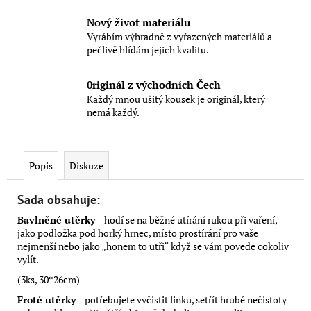
Nový život materiálu
Vyrábím výhradně z vyřazených materiálů a
pečlivě hlídám jejich kvalitu.
0riginál z východních Čech
Každý mnou ušitý kousek je originál, který
nemá každý.
Popis
Diskuze
Sada obsahuje:
Bavlněné utěrky
– hodí se na běžné utírání rukou při vaření,
jako podložka pod horký hrnec, místo prostírání pro vaše
nejmenší nebo jako „honem to utři“ když se vám povede cokoliv
vylít.
(3ks, 30*26cm)
Froté utěrky
– potřebujete vyčistit linku, setřít hrubé nečistoty