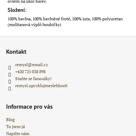
ovšem na úkor barev.
Složení:
100% bavlna, 100% bavlněné froté, 100% juta, 100% polyuretan
(molitanová výplň houbičky)
Z
á
Kontakt
p
a
remysl
@
email.cz
t
+420 725 038 898
í
Staňte se fanoušky!
remysl.upcyklujmeslehkosti
Informace pro vás
Blog
To jsem já
Napište nám