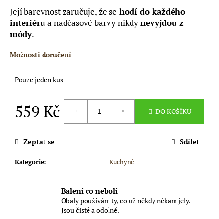
č
Její barevnost zaručuje, že se
hodí do každého
u
j
interiéru
a nadčasové barvy nikdy
nevyjdou z
e
módy
.
m
e
Možnosti doručení
Pouze jeden kus
HOUBIČKA
NA
NÁDOBÍ
559 Kč
DO KOŠÍKU
159
Kč
Měrná
cena:
Zeptat se
Sdílet
Kategorie
:
Kuchyně
Balení co nebolí
Obaly používám ty, co už někdy někam jely.
Jsou čisté a odolné.