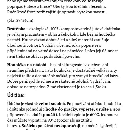
nebo rychle vysušit větší objem čehokoliv co se rozlije,
popřípadě uteče z hrnce? Utěrky jsou ideálním řešením.
Ručníkové froté totiž zajišťuje opravdu vysokou savost.
(5ks, 27*24cm)
Drátěnka
– ekologická, 100% kompostovatelná jutová drátěnka
je velkým pracantem v oblasti čehokoliv, kde běžná houbička
nestačí. Hrubé vázání dobře čistí a silný materiál zaručuje
dlouhou životnost. Vydrží i více než rok a popere se s
připáleninami na varné desce i na pánvičce. I přes její účinnost
není třeba se obávat poškrábání povrchu.
Houbička na nádobí
– bez ní si fungování v kuchyni ani
neumíme představit. Tato houbička je dostatečně velká i na ty
největší talíře a dostatečně měkká, pro vymytí hrnečků od kávy.
Dobře pění, rychle schne a je skutečně odolná. Vydrží vám,
dokud se nerozpadne. Z mé zkušenosti je to cca 1,5roku.
Údržba:
Údržba je vlastně
velmi snadná
. Po používání utěrku, houbičku
i drátěnku jednoduše
hoďte do pračky
,
vyperte, usušte
a jsou
připravené na
další použití
. Ideální teplota je
60°C
. Jednou za
čas můžete vyprat i na 90°C (pozor ale na ztrátu
barev!).
Sušičku
používat
nedoporučuji
, nicméně jí „přežijí“,